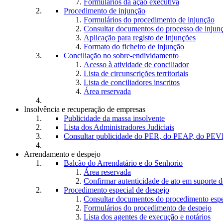
Formulários da ação executiva
Procedimento de injunção
Formulários do procedimento de injunção
Consultar documentos do processo de injun
Aplicação para registo de Injunções
Formato do ficheiro de injunção
Conciliação no sobre-endividamento
Acesso à atividade de conciliador
Lista de circunscrições territoriais
Lista de conciliadores inscritos
Área reservada
Insolvência e recuperação de empresas
Publicidade da massa insolvente
Lista dos Administradores Judiciais
Consultar publicidade do PER, do PEAP, do PEVE
Arrendamento e despejo
Balcão do Arrendatário e do Senhorio
Área reservada
Confirmar autenticidade de ato em suporte d
Procedimento especial de despejo
Consultar documentos do procedimento espe
Formulários do procedimento de despejo
Lista dos agentes de execução e notários