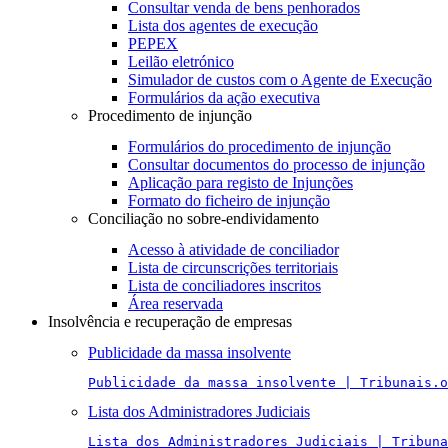
Consultar venda de bens penhorados
Lista dos agentes de execução
PEPEX
Leilão eletrónico
Simulador de custos com o Agente de Execução
Formulários da ação executiva
Procedimento de injunção
Formulários do procedimento de injunção
Consultar documentos do processo de injunção
Aplicação para registo de Injunções
Formato do ficheiro de injunção
Conciliação no sobre-endividamento
Acesso à atividade de conciliador
Lista de circunscrições territoriais
Lista de conciliadores inscritos
Área reservada
Insolvência e recuperação de empresas
Publicidade da massa insolvente
Publicidade da massa insolvente | Tribunais.o
Lista dos Administradores Judiciais
Lista dos Administradores Judiciais | Tribuna