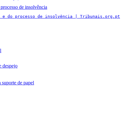
processo de insolvência
 e do processo de insolvência | Tribunais.org.pt
l
e despejo
m suporte de papel