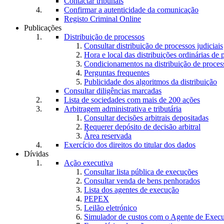
Contactar tribunais
Confirmar a autenticidade da comunicação
Registo Criminal Online
Publicações
Distribuição de processos
Consultar distribuição de processos judiciais
Hora e local das distribuições ordinárias de 
Condicionamentos na distribuição de proces
Perguntas frequentes
Publicidade dos algoritmos da distribuição
Consultar diligências marcadas
Lista de sociedades com mais de 200 ações
Arbitragem administrativa e tributária
Consultar decisões arbitrais depositadas
Requerer depósito de decisão arbitral
Área reservada
Exercício dos direitos do titular dos dados
Dívidas
Ação executiva
Consultar lista pública de execuções
Consultar venda de bens penhorados
Lista dos agentes de execução
PEPEX
Leilão eletrónico
Simulador de custos com o Agente de Exec