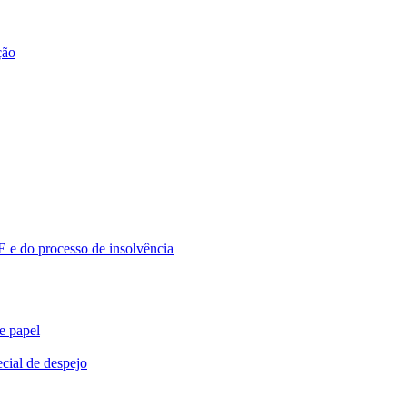
ção
 e do processo de insolvência
e papel
cial de despejo