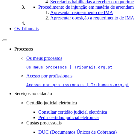
Secretarias habilitadas a receber o requerim
Procedimento de injunção em matéria de arrendam
Apresentar requerimento de IMA
Apresentar oposição a requerimento de IM
Os Tribunais
Toggle
navigation
Processos
Os meus processos
Os meus processos | Tribunais.org.pt
Acesso por profissionais
Acesso por profissionais | Tribunais.org.pt
Serviços ao cidadão
Certidão judicial eletrónica
Consultar certidão judicial eletrónica
Pedir certidão judicial eletrónica
Custas processuais
DUC (Documentos Únicos de Cobrança)