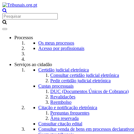
Toggle
navigation
Processos
Os meus processos
Acesso por profissionais
Serviços ao cidadão
Certidão judicial eletrónica
Consultar certidão judicial eletrónica
Pedir certidão judicial eletrónica
Custas processuais
DUC (Documentos Únicos de Cobrança)
Revalidações
Reembolso
Citação e notificação eletrónica
Perguntas frequentes
Área reservada
Consultar citação edital
Consultar venda de bens em processos declarativo