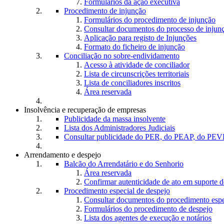
Formulários da ação executiva
Procedimento de injunção
Formulários do procedimento de injunção
Consultar documentos do processo de injun
Aplicação para registo de Injunções
Formato do ficheiro de injunção
Conciliação no sobre-endividamento
Acesso à atividade de conciliador
Lista de circunscrições territoriais
Lista de conciliadores inscritos
Área reservada
Insolvência e recuperação de empresas
Publicidade da massa insolvente
Lista dos Administradores Judiciais
Consultar publicidade do PER, do PEAP, do PEVE
Arrendamento e despejo
Balcão do Arrendatário e do Senhorio
Área reservada
Confirmar autenticidade de ato em suporte d
Procedimento especial de despejo
Consultar documentos do procedimento espe
Formulários do procedimento de despejo
Lista dos agentes de execução e notários