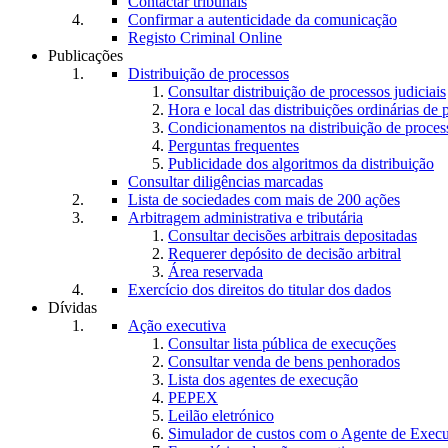
Contactar tribunais
Confirmar a autenticidade da comunicação
Registo Criminal Online
Publicações
Distribuição de processos
Consultar distribuição de processos judiciais
Hora e local das distribuições ordinárias de 
Condicionamentos na distribuição de proces
Perguntas frequentes
Publicidade dos algoritmos da distribuição
Consultar diligências marcadas
Lista de sociedades com mais de 200 ações
Arbitragem administrativa e tributária
Consultar decisões arbitrais depositadas
Requerer depósito de decisão arbitral
Área reservada
Exercício dos direitos do titular dos dados
Dívidas
Ação executiva
Consultar lista pública de execuções
Consultar venda de bens penhorados
Lista dos agentes de execução
PEPEX
Leilão eletrónico
Simulador de custos com o Agente de Exec