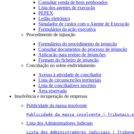
Consultar venda de bens penhorados
Lista dos agentes de execução
PEPEX
Leilão eletrónico
Simulador de custos com o Agente de Execução
Formulários da ação executiva
Procedimento de injunção
Formulários do procedimento de injunção
Consultar documentos do processo de injunção
Aplicação para registo de Injunções
Formato do ficheiro de injunção
Conciliação no sobre-endividamento
Acesso à atividade de conciliador
Lista de circunscrições territoriais
Lista de conciliadores inscritos
Área reservada
Insolvência e recuperação de empresas
Publicidade da massa insolvente
Publicidade da massa insolvente | Tribunais.o
Lista dos Administradores Judiciais
Lista dos Administradores Judiciais | Tribuna