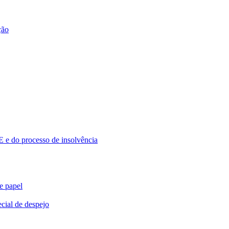
ção
 e do processo de insolvência
e papel
cial de despejo