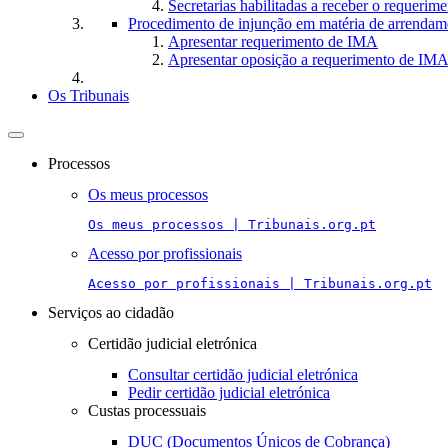
Secretarias habilitadas a receber o requerim
Procedimento de injunção em matéria de arrendam
Apresentar requerimento de IMA
Apresentar oposição a requerimento de IM
Os Tribunais
Toggle
navigation
Processos
Os meus processos
Os meus processos | Tribunais.org.pt
Acesso por profissionais
Acesso por profissionais | Tribunais.org.pt
Serviços ao cidadão
Certidão judicial eletrónica
Consultar certidão judicial eletrónica
Pedir certidão judicial eletrónica
Custas processuais
DUC (Documentos Únicos de Cobrança)