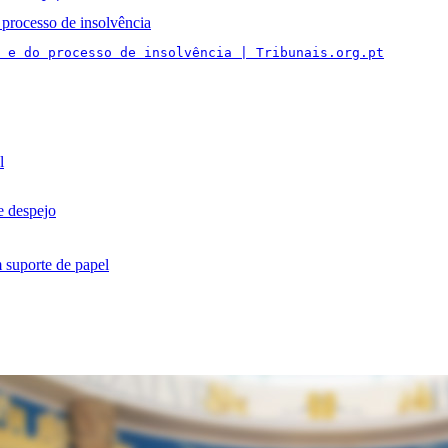
processo de insolvência
 e do processo de insolvência | Tribunais.org.pt
l
e despejo
m suporte de papel