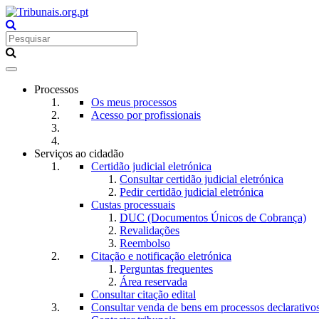
Toggle
navigation
Processos
Os meus processos
Acesso por profissionais
Serviços ao cidadão
Certidão judicial eletrónica
Consultar certidão judicial eletrónica
Pedir certidão judicial eletrónica
Custas processuais
DUC (Documentos Únicos de Cobrança)
Revalidações
Reembolso
Citação e notificação eletrónica
Perguntas frequentes
Área reservada
Consultar citação edital
Consultar venda de bens em processos declarativo